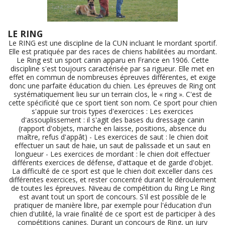
LE RING
Le RING est une discipline de la CUN incluant le mordant sportif.
Elle est pratiquée par des races de chiens habilitées au mordant.
Le Ring est un sport canin apparu en France en 1906. Cette
discipline s'est toujours caractérisée par sa rigueur. Elle met en
effet en commun de nombreuses épreuves différentes, et exige
donc une parfaite éducation du chien. Les épreuves de Ring ont
systématiquement lieu sur un terrain clos, le « ring ». C'est de
cette spécificité que ce sport tient son nom. Ce sport pour chien
s'appuie sur trois types d'exercices : Les exercices
d'assouplissement : il s'agit des bases du dressage canin
(rapport d'objets, marche en laisse, positions, absence du
maître, refus d'appât) - Les exercices de saut : le chien doit
effectuer un saut de haie, un saut de palissade et un saut en
longueur - Les exercices de mordant : le chien doit effectuer
différents exercices de défense, d'attaque et de garde d'objet.
La difficulté de ce sport est que le chien doit exceller dans ces
différentes exercices, et rester concentré durant le déroulement
de toutes les épreuves. Niveau de compétition du Ring Le Ring
est avant tout un sport de concours. S'il est possible de le
pratiquer de manière libre, par exemple pour l'éducation d'un
chien d'utilité, la vraie finalité de ce sport est de participer à des
compétitions canines. Durant un concours de Ring, un jury