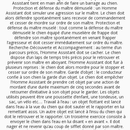
Assistant tient en main afin de faire un barrage au chien.
Protection et défense du maître démuselé : un Homme
Assistant doit simuler une agression sur le maître. Le chien doit
alors défendre spontanément sans recevoir de commandement
et cesser de mordre sur ordre de son maître. Protection et
défense du maître muselé : tout comme la défense du maître
démuselé le chien équipé d’une muselière de frappe doit
défendre son maître spontanément en venant frapper
l’agresseur et doit cesser immédiatement sur ordre du maître.
Recherche-Découverte et Accompagnement : au terme d’un
parcours précis, l’Homme Assistant doit se cacher. Le chien
dispose d’un laps de temps très précis pour le retrouver et
prévenir son maître en aboyant. l’Homme Assistant doit fuir à
plusieurs reprises : le chien doit alors mordre pour le stopper et
cesser sur ordre de son maître. Garde d’objet : le conducteur
confie à son chien la garde d’un objet. Le chien doit empêcher
l’Homme Assistant de prendre cet objet par une action de
mordant d’une durée maximum de cinq secondes avant de
retourner d’initiative à son objet pour le garder. Les objets
utilisés peuvent être une poussette d’enfant, une tondeuse, un
sac, un vélo etc…. Travail à l’eau : un objet flottant est lancé
dans l’eau à la vue du chien qui doit sauter et le rapporter en lui
remettant assis. Un autre objet est lancé à l’insu du chien qui
doit le retrouver et le rapporter. Un troisième exercice consiste à
envoyer le chien dans l’eau en lui disant « en avant ». Il doit
nager et ne revenir qu’au coup de sifflet donné par son maître.