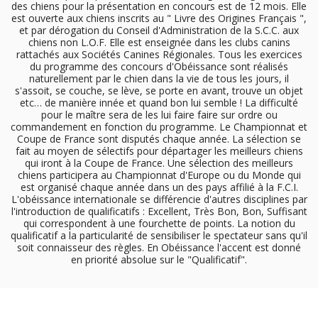
des chiens pour la présentation en concours est de 12 mois. Elle
est ouverte aux chiens inscrits au " Livre des Origines Français ",
et par dérogation du Conseil d'Administration de la S.C.C. aux
chiens non L.O.F. Elle est enseignée dans les clubs canins
rattachés aux Sociétés Canines Régionales. Tous les exercices
du programme des concours d'Obéissance sont réalisés
naturellement par le chien dans la vie de tous les jours, il
s'assoit, se couche, se lève, se porte en avant, trouve un objet
etc… de manière innée et quand bon lui semble ! La difficulté
pour le maître sera de les lui faire faire sur ordre ou
commandement en fonction du programme. Le Championnat et
Coupe de France sont disputés chaque année. La sélection se
fait au moyen de sélectifs pour départager les meilleurs chiens
qui iront à la Coupe de France. Une sélection des meilleurs
chiens participera au Championnat d'Europe ou du Monde qui
est organisé chaque année dans un des pays affilié à la F.C.I.
L'obéissance internationale se différencie d'autres disciplines par
l'introduction de qualificatifs : Excellent, Très Bon, Bon, Suffisant
qui correspondent à une fourchette de points. La notion du
qualificatif a la particularité de sensibiliser le spectateur sans qu'il
soit connaisseur des règles. En Obéissance l'accent est donné
en priorité absolue sur le "Qualificatif".