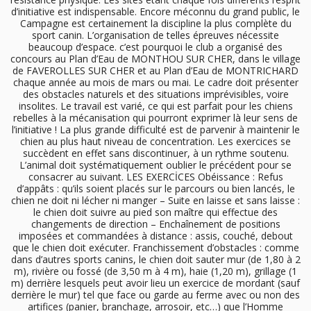
d’initiative est indispensable. Encore méconnu du grand public, le
Campagne est certainement la discipline la plus complète du
sport canin. L’organisation de telles épreuves nécessite
beaucoup d’espace. c’est pourquoi le club a organisé des
concours au Plan d’Eau de MONTHOU SUR CHER, dans le village
de FAVEROLLES SUR CHER et au Plan d’Eau de MONTRICHARD
chaque année au mois de mars ou mai. Le cadre doit présenter
des obstacles naturels et des situations imprévisibles, voire
insolites. Le travail est varié, ce qui est parfait pour les chiens
rebelles à la mécanisation qui pourront exprimer là leur sens de
l’initiative ! La plus grande difficulté est de parvenir à maintenir le
chien au plus haut niveau de concentration. Les exercices se
succèdent en effet sans discontinuer, à un rythme soutenu.
L’animal doit systématiquement oublier le précédent pour se
consacrer au suivant. LES EXERCİCES Obéissance : Refus
d’appâts : qu’ils soient placés sur le parcours ou bien lancés, le
chien ne doit ni lécher ni manger – Suite en laisse et sans laisse :
le chien doit suivre au pied son maître qui effectue des
changements de direction – Enchaînement de positions
imposées et commandées à distance : assis, couché, debout
que le chien doit exécuter. Franchissement d’obstacles : comme
dans d’autres sports canins, le chien doit sauter mur (de 1,80 à 2
m), rivière ou fossé (de 3,50 m à 4 m), haie (1,20 m), grillage (1
m) derrière lesquels peut avoir lieu un exercice de mordant (sauf
derrière le mur) tel que face ou garde au ferme avec ou non des
artifices (panier, branchage, arrosoir, etc…) que l’Homme