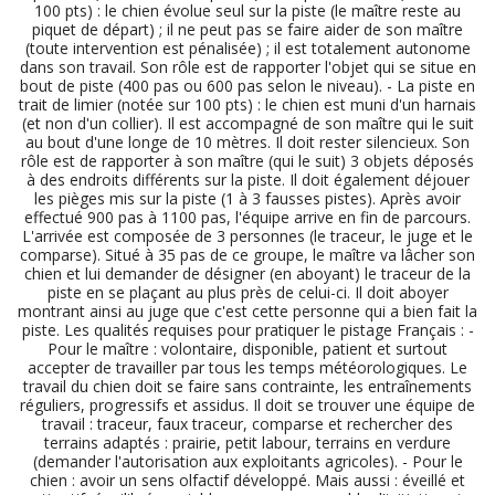
100 pts) : le chien évolue seul sur la piste (le maître reste au
piquet de départ) ; il ne peut pas se faire aider de son maître
(toute intervention est pénalisée) ; il est totalement autonome
dans son travail. Son rôle est de rapporter l'objet qui se situe en
bout de piste (400 pas ou 600 pas selon le niveau). - La piste en
trait de limier (notée sur 100 pts) : le chien est muni d'un harnais
(et non d'un collier). Il est accompagné de son maître qui le suit
au bout d'une longe de 10 mètres. Il doit rester silencieux. Son
rôle est de rapporter à son maître (qui le suit) 3 objets déposés
à des endroits différents sur la piste. Il doit également déjouer
les pièges mis sur la piste (1 à 3 fausses pistes). Après avoir
effectué 900 pas à 1100 pas, l'équipe arrive en fin de parcours.
L'arrivée est composée de 3 personnes (le traceur, le juge et le
comparse). Situé à 35 pas de ce groupe, le maître va lâcher son
chien et lui demander de désigner (en aboyant) le traceur de la
piste en se plaçant au plus près de celui-ci. Il doit aboyer
montrant ainsi au juge que c'est cette personne qui a bien fait la
piste. Les qualités requises pour pratiquer le pistage Français : -
Pour le maître : volontaire, disponible, patient et surtout
accepter de travailler par tous les temps météorologiques. Le
travail du chien doit se faire sans contrainte, les entraînements
réguliers, progressifs et assidus. Il doit se trouver une équipe de
travail : traceur, faux traceur, comparse et rechercher des
terrains adaptés : prairie, petit labour, terrains en verdure
(demander l'autorisation aux exploitants agricoles). - Pour le
chien : avoir un sens olfactif développé. Mais aussi : éveillé et