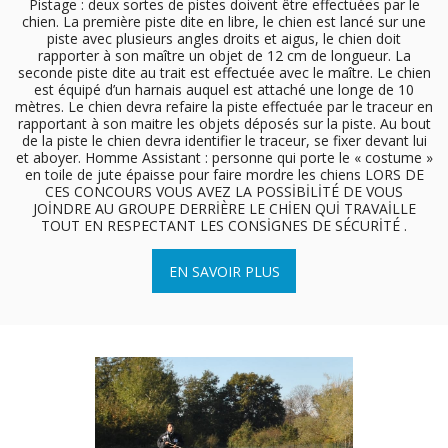
Pistage : deux sortes de pistes doivent être effectuées par le
chien. La première piste dite en libre, le chien est lancé sur une
piste avec plusieurs angles droits et aigus, le chien doit
rapporter à son maître un objet de 12 cm de longueur. La
seconde piste dite au trait est effectuée avec le maître. Le chien
est équipé d’un harnais auquel est attaché une longe de 10
mètres. Le chien devra refaire la piste effectuée par le traceur en
rapportant à son maitre les objets déposés sur la piste. Au bout
de la piste le chien devra identifier le traceur, se fixer devant lui
et aboyer. Homme Assistant : personne qui porte le « costume »
en toile de jute épaisse pour faire mordre les chiens LORS DE
CES CONCOURS VOUS AVEZ LA POSSİBİLİTÉ DE VOUS
JOİNDRE AU GROUPE DERRİÈRE LE CHİEN QUİ TRAVAİLLE
TOUT EN RESPECTANT LES CONSİGNES DE SÉCURİTÉ .
EN SAVOIR PLUS