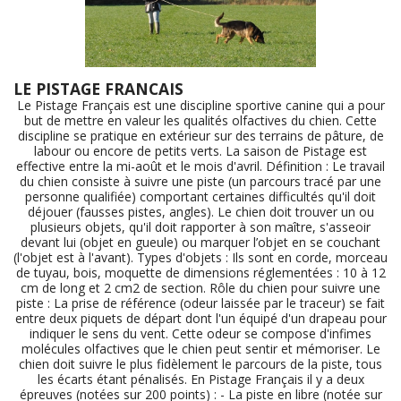
LE PISTAGE FRANCAIS
Le Pistage Français est une discipline sportive canine qui a pour
but de mettre en valeur les qualités olfactives du chien. Cette
discipline se pratique en extérieur sur des terrains de pâture, de
labour ou encore de petits verts. La saison de Pistage est
effective entre la mi-août et le mois d'avril. Définition : Le travail
du chien consiste à suivre une piste (un parcours tracé par une
personne qualifiée) comportant certaines difficultés qu'il doit
déjouer (fausses pistes, angles). Le chien doit trouver un ou
plusieurs objets, qu'il doit rapporter à son maître, s'asseoir
devant lui (objet en gueule) ou marquer l’objet en se couchant
(l'objet est à l'avant). Types d'objets : Ils sont en corde, morceau
de tuyau, bois, moquette de dimensions réglementées : 10 à 12
cm de long et 2 cm2 de section. Rôle du chien pour suivre une
piste : La prise de référence (odeur laissée par le traceur) se fait
entre deux piquets de départ dont l'un équipé d'un drapeau pour
indiquer le sens du vent. Cette odeur se compose d'infimes
molécules olfactives que le chien peut sentir et mémoriser. Le
chien doit suivre le plus fidèlement le parcours de la piste, tous
les écarts étant pénalisés. En Pistage Français il y a deux
épreuves (notées sur 200 points) : - La piste en libre (notée sur