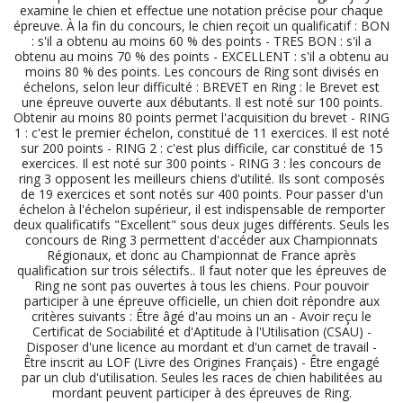
examine le chien et effectue une notation précise pour chaque
épreuve. À la fin du concours, le chien reçoit un qualificatif : BON
: s'il a obtenu au moins 60 % des points - TRES BON : s'il a
obtenu au moins 70 % des points - EXCELLENT : s'il a obtenu au
moins 80 % des points. Les concours de Ring sont divisés en
échelons, selon leur difficulté : BREVET en Ring : le Brevet est
une épreuve ouverte aux débutants. Il est noté sur 100 points.
Obtenir au moins 80 points permet l'acquisition du brevet - RING
1 : c'est le premier échelon, constitué de 11 exercices. Il est noté
sur 200 points - RING 2 : c'est plus difficile, car constitué de 15
exercices. Il est noté sur 300 points - RING 3 : les concours de
ring 3 opposent les meilleurs chiens d'utilité. Ils sont composés
de 19 exercices et sont notés sur 400 points. Pour passer d'un
échelon à l'échelon supérieur, il est indispensable de remporter
deux qualificatifs "Excellent" sous deux juges différents. Seuls les
concours de Ring 3 permettent d'accéder aux Championnats
Régionaux, et donc au Championnat de France après
qualification sur trois sélectifs.. Il faut noter que les épreuves de
Ring ne sont pas ouvertes à tous les chiens. Pour pouvoir
participer à une épreuve officielle, un chien doit répondre aux
critères suivants : Être âgé d'au moins un an - Avoir reçu le
Certificat de Sociabilité et d'Aptitude à l'Utilisation (CSAU) -
Disposer d'une licence au mordant et d'un carnet de travail -
Être inscrit au LOF (Livre des Origines Français) - Être engagé
par un club d'utilisation. Seules les races de chien habilitées au
mordant peuvent participer à des épreuves de Ring.