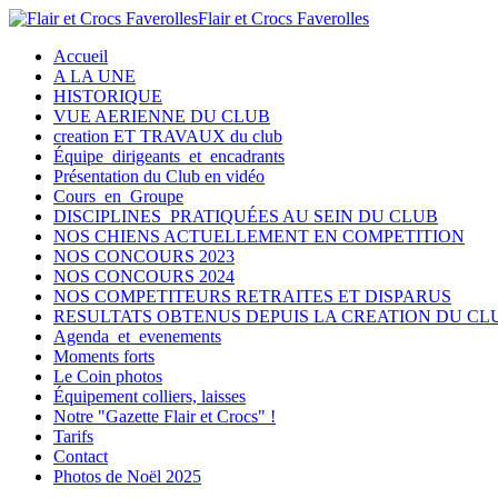
Flair et Crocs Faverolles
Accueil
A LA UNE
HISTORIQUE
VUE AERIENNE DU CLUB
creation ET TRAVAUX du club
Équipe dirigeants et encadrants
Présentation du Club en vidéo
Cours en Groupe
DISCIPLINES PRATIQUÉES AU SEIN DU CLUB
NOS CHIENS ACTUELLEMENT EN COMPETITION
NOS CONCOURS 2023
NOS CONCOURS 2024
NOS COMPETITEURS RETRAITES ET DISPARUS
RESULTATS OBTENUS DEPUIS LA CREATION DU CL
Agenda et evenements
Moments forts
Le Coin photos
Équipement colliers, laisses
Notre "Gazette Flair et Crocs" !
Tarifs
Contact
Photos de Noël 2025